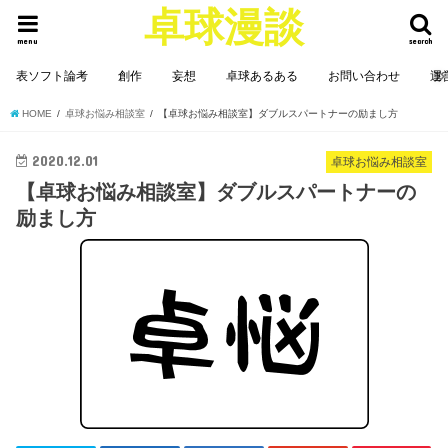
卓球漫談
menu
search
表ソフト論考
創作
妄想
卓球あるある
お問い合わせ
運
HOME
卓球お悩み相談室
【卓球お悩み相談室】ダブルスパートナーの励まし方
2020.12.01
卓球お悩み相談室
【卓球お悩み相談室】ダブルスパートナーの
励まし方