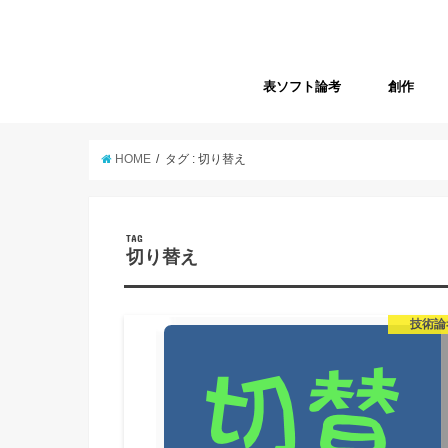
表ソフト論考
創作
HOME
タグ : 切り替え
TAG
切り替え
技術論