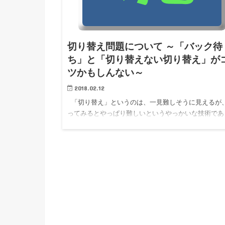
切り替え問題について ～「バック待
ち」と「切り替えない切り替え」が
ツかもしんない～
2018.02.12
「切り替え」というのは、一見難しそうに見えるが
ってみるとやっぱり難しいというやっかいな技術であ
る。 これに難儀している卓人は多いかと思うが、も
ん私もその中の１人であって、現役時代にはあれやこ
やと模…