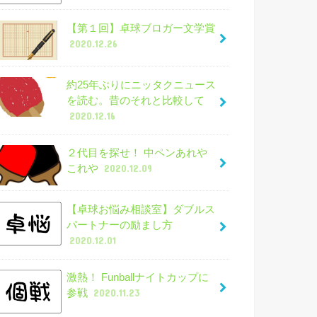
【第１回】卓球ブロガー文学賞
2020.12.26
約25年ぶりにニッタクニュース
を読む。昔のそれと比較して
2020.12.16
２代目を探せ！ 中ペンあれや
これや
2020.12.09
【卓球お悩み相談室】ダブルス
パートナーの励まし方
2020.12.01
激熱！ Funballナイトカップに
参戦
2020.11.23