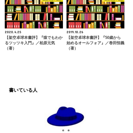
2020.4.25
2019.10.26
【架空卓球本書評】『猿でもわか
【架空卓球本書評】『50歳から
るツッツキ入門』／柏原元気
始めるオールフォア』／巻田恒義
（著）
（著）
書いている人