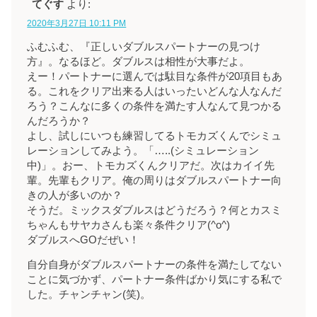
てぐす
より:
2020年3月27日 10:11 PM
ふむふむ、『正しいダブルスパートナーの見つけ
方』。なるほど。ダブルスは相性が大事だよ。
えー！パートナーに選んでは駄目な条件が20項目もあ
る。これをクリア出来る人はいったいどんな人なんだ
ろう？こんなに多くの条件を満たす人なんて見つかる
んだろうか？
よし、試しにいつも練習してるトモカズくんでシミュ
レーションしてみよう。「…..(シミュレーション
中)」。おー、トモカズくんクリアだ。次はカイイ先
輩。先輩もクリア。俺の周りはダブルスパートナー向
きの人が多いのか？
そうだ。ミックスダブルスはどうだろう？何とカスミ
ちゃんもサヤカさんも楽々条件クリア(^o^)
ダブルスへGOだぜい！
自分自身がダブルスパートナーの条件を満たしてない
ことに気づかず、パートナー条件ばかり気にする私で
した。チャンチャン(笑)。