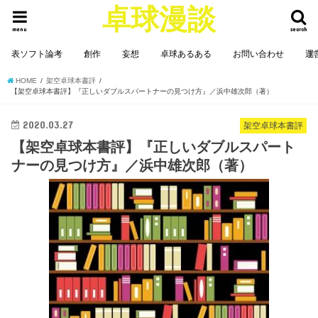
卓球漫談
menu
search
表ソフト論考
創作
妄想
卓球あるある
お問い合わせ
運
HOME
架空卓球本書評
【架空卓球本書評】『正しいダブルスパートナーの見つけ方』／浜中雄次郎（著）
2020.03.27
架空卓球本書評
【架空卓球本書評】『正しいダブルスパート
ナーの見つけ方』／浜中雄次郎（著）