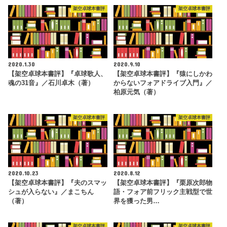
架空卓球本書評
架空卓球本書評
2020.1.30
2020.9.10
【架空卓球本書評】『卓球歌人、
【架空卓球本書評】『猿にしかわ
魂の31音』／石川卓木（著）
からないフォアドライブ入門』／
柏原元気（著）
架空卓球本書評
架空卓球本書評
2020.10.23
2020.8.12
【架空卓球本書評】『夫のスマッ
【架空卓球本書評】『栗原次郎物
シュが入らない』／まこちん
語・フォア前フリック主戦型で世
（著）
界を獲った男…
架空卓球本書評
架空卓球本書評