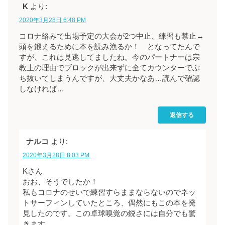
K
より:
2020年3月28日 6:48 PM
コロナ絡みで出場予定の大会が2つ中止、練習も禁止→
頭を鍛えるために本を読み漁るか！ となってたんで
すが、これは見逃してましたね。今のパートナーは宗
教上の理由でブロックが出来ずに全てカウンターでぶ
ち抜いてしまうんですが、大丈夫かなあ…読んで確認
しなければ…
返信する
ナルコ
より:
2020年3月28日 8:03 PM
Kさん
おお、そうでしたか！
私もコロナのせいで練習すらままならないのでネッ
トサーフィンしていたところ、偶然にもこの本を発
見したのです。この卓球嗅覚の鋭さには自分でも驚
きます。