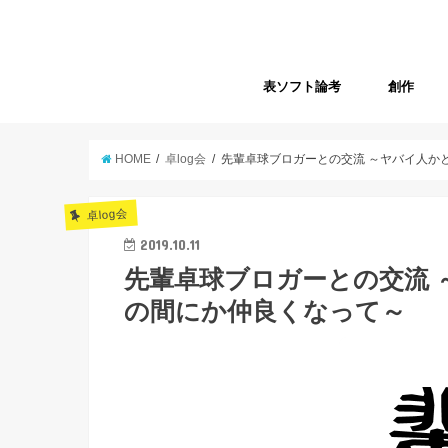
表ソフト論考
創作
HOME
卓log会
先輩卓球ブロガーとの交流 ～ヤバイ人か
卓log会
2019.10.11
先輩卓球ブロガーとの交流
の間にか仲良くなって～