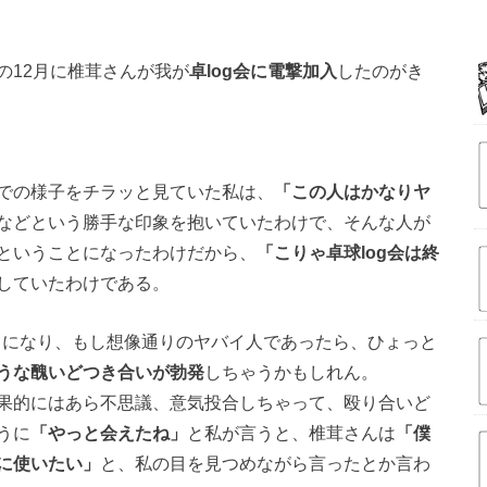
の12月に椎茸さんが我が
卓log会に電撃加入
したのがき
での様子をチラッと見ていた私は、
「この人はかなりヤ
などという勝手な印象を抱いていたわけで、そんな人が
ということになったわけだから、
「こりゃ卓球log会は終
していたわけである。
ことになり、もし想像通りのヤバイ人であったら、ひょっと
うな醜いどつき合いが勃発
しちゃうかもしれん。
果的にはあら不思議、意気投合しちゃって、殴り合いど
うに
「やっと会えたね」
と私が言うと、椎茸さんは
「僕
に使いたい」
と、私の目を見つめながら言ったとか言わ