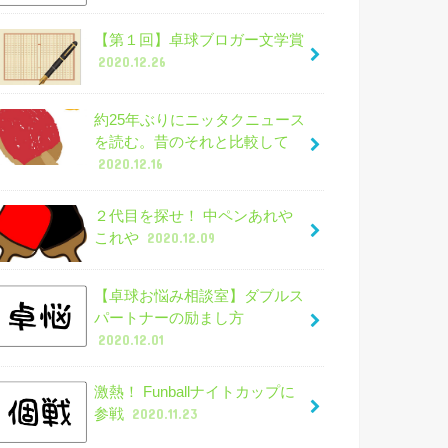
【第１回】卓球ブロガー文学賞
2020.12.26
約25年ぶりにニッタクニュース
を読む。昔のそれと比較して
2020.12.16
２代目を探せ！ 中ペンあれや
これや
2020.12.09
【卓球お悩み相談室】ダブルス
パートナーの励まし方
2020.12.01
激熱！ Funballナイトカップに
参戦
2020.11.23