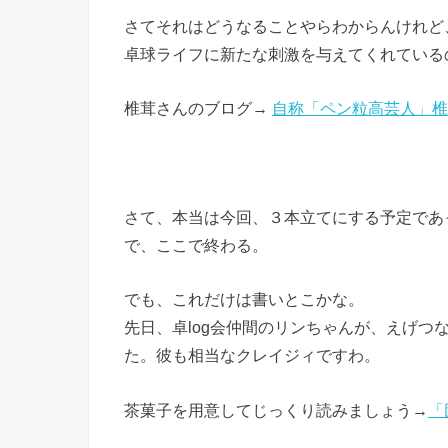
さてそれはどうなることやらわからんけれど
卓球ライフに新たな刺激を与えてくれている
椎茸さんのブログ→
自称「ペン粒高芸人」椎
さて、本当は今回、３本立てにする予定であ
で、ここで終わる。
でも、これだけは書いとこかな。
先日、卓log会仲間のリンちゃんが、えげ
た。彼も相当なクレイジィですわ。
茶菓子を用意してじっくり読みましょう→
「