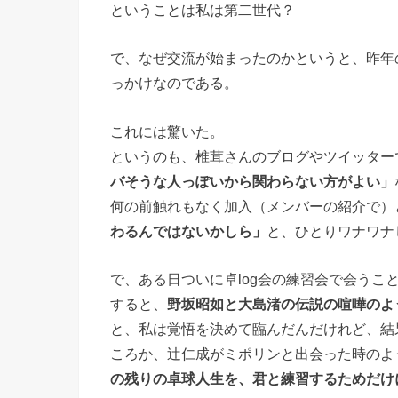
ということは私は第二世代？
で、なぜ交流が始まったのかというと、昨年
っかけなのである。
これには驚いた。
というのも、椎茸さんのブログやツイッター
バそうな人っぽいから関わらない方がよい」
何の前触れもなく加入（メンバーの紹介で）
わるんではないかしら」
と、ひとりワナワナ
で、ある日ついに卓log会の練習会で会う
すると、
野坂昭如と大島渚の伝説の喧嘩のよ
と、私は覚悟を決めて臨んだんだけれど、結
ころか、辻仁成がミポリンと出会った時のよ
の残りの卓球人生を、君と練習するためだけ