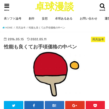
卓球漫談
menu
search
表ソフト論考
創作
妄想
卓球あるある
お問い合わせ
運
HOME
用具論考
性能も良くてお手頃価格の中ペン
2016.05.15
2022.05.11
用具論考
性能も良くてお手頃価格の中ペン