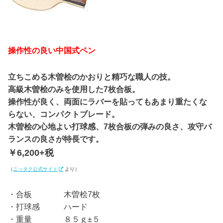
操作性の良い中国式ペン
立ちこめる木曽桧のかおりと精巧な職人の技。
高級木曽桧のみを使用した7枚合板。
操作性が良く、両面にラバーを貼ってもあまり重たくな
らない、コンパクトブレード。
木曽桧の心地よい打球感、7枚合板の弾みの良さ、攻守バ
ランスの良さが特長です。
￥6,200+税
（
ニッタク公式サイト
より）
・合板 木曽桧7枚
・打球感 ハード
・重量 ８５ｇ±５