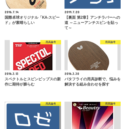
2016.7.14
2019.7.20
国際卓球オリジナル「KA-スピー
【裏面 第2章】アンチラバーへの
ド」が素晴らしい
道 ～ニューアンチスピンを貼っ
て～
用具論考
用具論考
2016.3.13
2016.3.30
スペクトルとスピンピップスの新
バタフライの用具診断で、悩みを
作に期待が膨らむ
解決する組み合わせを探す
用具論考
用具論考