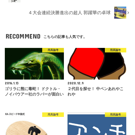
４大会連続決勝進出の超人 郭躍華の卓球
RECOMMEND
こちらの記事も人気です。
用具論考
用具論考
2016.1.13
2020.12.9
ゴリラに熊に毒蛇！ ドクトル・
２代目を探せ！ 中ペンあれやこ
ノイバウアー社のラバーが面白い
れや
用具論考
用具論考