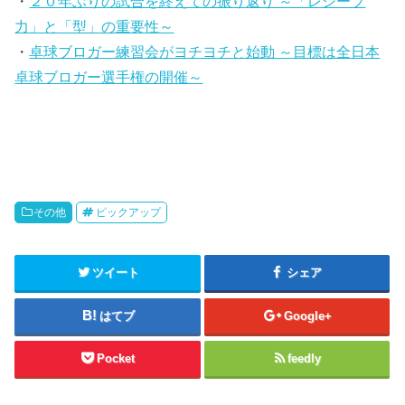
・
２０年ぶりの試合を終えての振り返り ～「レシーブ
力」と「型」の重要性～
・
卓球ブロガー練習会がヨチヨチと始動 ～目標は全日本
卓球ブロガー選手権の開催～
その他
ピックアップ
ツイート
シェア
はてブ
Google+
Pocket
feedly