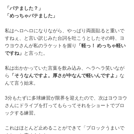
「バテました？」
「めっちゃバテました」
私はヘロヘロになりながら、やっぱり両面貼ると重いで
すねぇ、と言い訳じみた台詞を吐こうとしたその時、ヨ
ウヨウさんが私のラケットを握り
「軽っ！ めっちゃ軽い
ですね」
と言った。
私は出かかっていた言葉を飲み込み、ヘラヘラ笑いなが
ら
「そうなんですよ。厚さが中なんで軽いんですよ」
な
んて言う始末。
3分もたずに多球練習が限界を迎えたので、次はヨウヨウ
さんにドライブを打ってもらってそれをショートでブロ
ックする練習。
これはほとんど止めることができて「ブロックうまいで