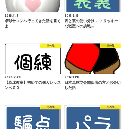
2015.11.8
2017.6.15
卓球合コンへ行ってきた話を書く
表と裏の使い分け ～トリッキー
よ
な戦型への挑戦～
その他
その他
2020.7.28
2017.1.28
【卓球教室】初めての個人レッス
日本卓球協会関係者の方とお会い
ンへＧＯ
した話
その他
その他