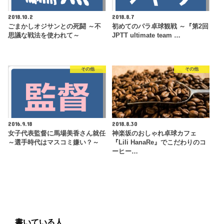
2018.10.2
2018.8.7
ごまかしオジサンとの死闘 ～不
初めてのパラ卓球観戦 ～『第2回
思議な戦法を使われて～
JPTT ultimate team …
その他
その他
2016.9.18
2018.8.30
女子代表監督に馬場美香さん就任
神楽坂のおしゃれ卓球カフェ
～選手時代はマスコミ嫌い？～
『Lili HanaRe』でこだわりのコ
ーヒー…
書いている人